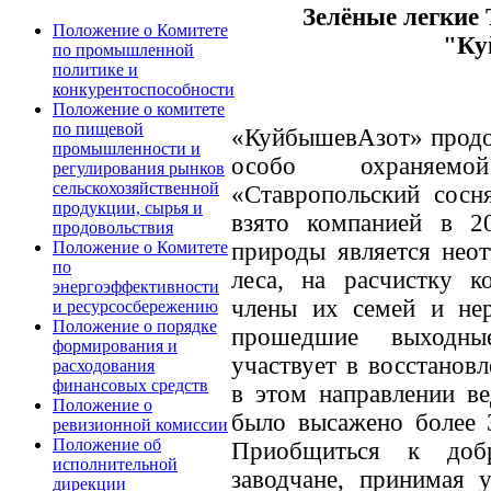
Зелёные легкие
Положение о Комитете
"Ку
по промышленной
политике и
конкурентоспособности
Положение о комитете
по пищевой
«КуйбышевАзот» продо
промышленности и
особо охраняемо
регулирования рынков
сельскохозяйственной
«Ставропольский сосн
продукции, сырья и
взято компанией в 2
продовольствия
природы является неот
Положение о Комитете
по
леса, на расчистку к
энергоэффективности
члены их семей и не
и ресурсосбережению
Положение о порядке
прошедшие выходны
формирования и
участвует в восстановл
расходования
финансовых средств
в этом направлении ве
Положение о
было высажено более 3
ревизионной комиссии
Положение об
Приобщиться к доб
исполнительной
заводчане, принимая 
дирекции