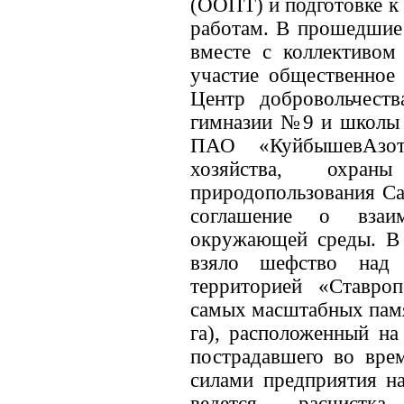
(ООПТ) и подготовке к
работам. В прошедшие 
вместе с коллективо
участие общественное
Центр добровольчеств
гимназии №9 и школы 
ПАО «КуйбышевАзот
хозяйства, охр
природопользования Са
соглашение о взаи
окружающей среды. В 
взяло шефство над 
территорией «Ставро
самых масштабных памя
га), расположенный на
пострадавшего во вре
силами предприятия н
ведется расчистка,