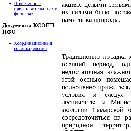
акциях целыми семьями
Положение о
представительствах и
их силами было посаже
филиалах
памятника природы.
Документы КСОПП
ПФО
Координационный
совет отделений
Традиционно посадка 
осенний период, од
недостаточная влажно
этой осенью помеша
полноценно прижиться.
условия и следуя р
лесничества и Минис
экологии Самарской 
сосредоточиться на р
природной территор