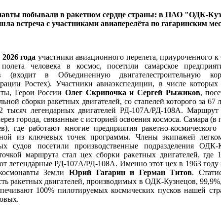
авты побывали в ракетном сердце страны: в ПАО "ОДК-Ку
шла встреча с участниками авиаперелёта по гагаринским ме
 2026 года
участники авиационного перелета, приуроченного к
 полета человека в космос, посетили самарское предприя
в (входит в Объединенную двигателестроительную ко
рации Ростех). Участники авиаэкспедиции, в числе которых
вты, Герои России
Олег Скрипочка и Сергей Рыжиков
, пос
льной сборки ракетных двигателей, со стапелей которого за 67 
2 тысяч легендарных двигателей РД-107А/РД-108А. Маршрут 
ерез города, связанные с историей освоения космоса. Самара (в
), где работают многие предприятия ракетно-космического 
дной из ключевых точек программы. Члены экипажей легко
ых судов посетили производственные подразделения ОДК-К
очкой маршрута стал цех сборки ракетных двигателей, где 
т легендарные РД-107А/РД-108А. Именно этот цех в 1963 году
космонавты Земли
Юрий Гагарин и Герман Титов
. Стати
ть ракетных двигателей, производимых в ОДК-Кузнецов, 99,9%
спечивают 100% пилотируемых космических пусков нашей стр
овых.