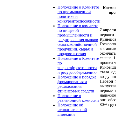
Положение о Комитете
Космон
по промышленной
про
политике и
конкурентоспособности
Положение о комитете
7 апреля
по пищевой
первого
промышленности и
Кузнецо
регулирования рынков
Госкорпо
сельскохозяйственной
космона
продукции, сырья и
окончате
продовольствия
свыше 1
Положение о Комитете
прошел ч
по
Куйбышев
энергоэффективности
стала о
и ресурсосбережению
воздушн
Положение о порядке
Первой т
формирования и
выпускаю
расходования
первые 
финансовых средств
надежнос
Положение о
они обе
ревизионной комиссии
80% груз
Положение об
исполнительной
дирекции