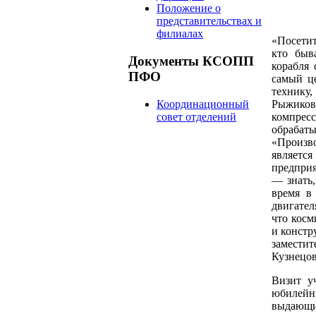
Положение о
представительствах и
филиалах
«Посетит
кто быв
Документы КСОПП
корабля 
ПФО
самый це
технику,
Координационный
Рыжиков
совет отделений
компрес
обрабат
«Произво
являет
предприя
— знать,
время в
двигател
что косм
и констр
замести
Кузнецо
Визит у
юбилей
выдающи