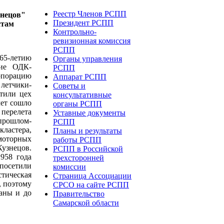
Реестр Членов РСПП
знецов"
Президент РСПП
стам
Контрольно-
ревизионная комиссия
РСПП
 65-летию
Органы управления
тие ОДК-
РСПП
рпорацию
Аппарат РСПП
 летчики-
Советы и
етили цех
консультативные
лет сошло
органы РСПП
перелета
Уставные документы
 прошлом-
РСПП
кластера,
Планы и результаты
моторных
работы РСПП
узнецов.
РСПП в Российской
1958 года
трехсторонней
 посетили
комиссии
стическая
Страница Ассоциации
, поэтому
СРСО на сайте РСПП
аны и до
Правительство
Самарской области