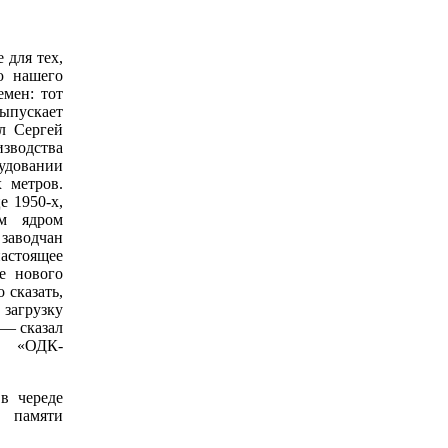
 для тех,
ю нашего
емен: тот
выпускает
ул Сергей
зводства
удовании
 метров.
е 1950-х,
м ядром
 заводчан
настоящее
е нового
 сказать,
 загрузку
 — сказал
АО «ОДК-
в череде
 памяти