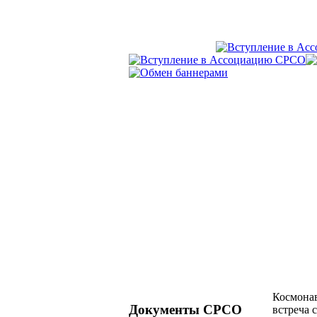
Космонав
Документы СРСО
встреча 