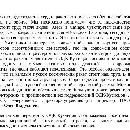
ь цех, где создается сердце ракеты-это всегда особенное событие
ал на орбите. Мы прекрасно понимаем, что за надежность
стоит труд тысяч людей. Здесь, в Самаре, чувствуется связь вр
х, где собирали двигатели для «Востока» Гагарина, сегодня 
 которая продолжает летать. Это дорогого стоит», -подчеркн
. Участники авиаперелёта также побывали в корпусе прои
соров газотурбинных двигателей, где на современном обор
ываются детали размером от нескольких сантиметров до двух
дство ракетных двигателей ОДК-Кузнецов, основанное в конц
ся одним из самых значимых подразделений — кадровы
тия, где люди работают поколениями. Это особая гордость для
 что за каждым пуском космических ракет стоит наш труд. В 
 нашем опытно-конструкторском бюро ведется проектировани
я для 1 и 2 ступеней отечественной сверхлегкой ракеты. Можно
ический дивизион обеспечивает стабильную и долговременную
укторских, и производственных подразделений ОДК-Кузнецов»,
тель генерального директора-управляющий директор П
в»
Олег Выдумлев.
частников перелета в ОДК-Кузнецов стал важным событием 
ных мероприятий космической отрасли, а также данью
мся достижениям отечественной космонавтики.