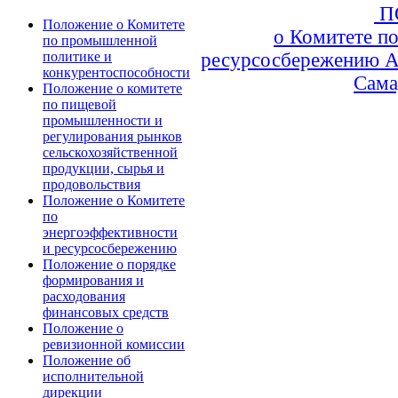
П
Положение о Комитете
о Комитете п
по промышленной
ресурсосбережению А
политике и
конкурентоспособности
Сама
Положение о комитете
по пищевой
промышленности и
регулирования рынков
сельскохозяйственной
продукции, сырья и
продовольствия
Положение о Комитете
по
энергоэффективности
и ресурсосбережению
Положение о порядке
формирования и
расходования
финансовых средств
Положение о
ревизионной комиссии
Положение об
исполнительной
дирекции