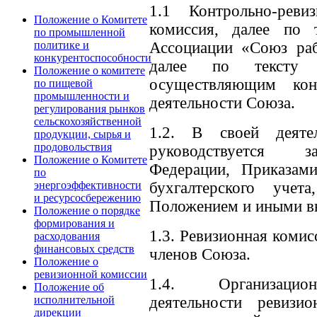
1.1 Контрольно-рев
Положение о Комитете
комиссия, далее по 
по промышленной
Ассоциации «Союз раб
политике и
конкурентоспособности
далее по тексту 
Положение о комитете
осуществляющим конт
по пищевой
промышленности и
деятельности Союза.
регулирования рынков
сельскохозяйственной
1.2. В своей деяте
продукции, сырья и
продовольствия
руководствуется за
Положение о Комитете
Федерации, Приказа
по
бухгалтерского уче
энергоэффективности
и ресурсосбережению
Положением и иными в
Положение о порядке
формирования и
1.3. Ревизионная коми
расходования
финансовых средств
членов Союза.
Положение о
ревизионной комиссии
1.4. Организацион
Положение об
деятельности ревизи
исполнительной
дирекции