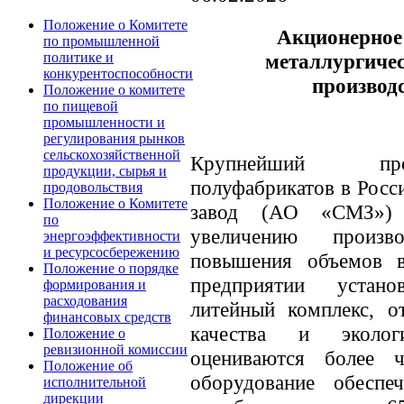
Положение о Комитете
Акционерное
по промышленной
металлургичес
политике и
конкурентоспособности
производ
Положение о комитете
по пищевой
промышленности и
регулирования рынков
сельскохозяйственной
Крупнейший про
продукции, сырья и
полуфабрикатов в Росс
продовольствия
Положение о Комитете
завод (АО «СМЗ») 
по
увеличению произв
энергоэффективности
и ресурсосбережению
повышения объемов 
Положение о порядке
предприятии устано
формирования и
расходования
литейный комплекс, 
финансовых средств
качества и эколог
Положение о
ревизионной комиссии
оцениваются более 
Положение об
оборудование обеспе
исполнительной
дирекции