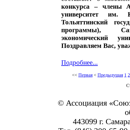
конкурса – члены 
университет им. 
Тольяттинский госу
программы), Сам
экономический уни
Поздравляем Вас, ува
Подробнее...
<<
Первая
<
Предыдущая
1
2
С
© Ассоциация «Союз
о
443099 г. Самара