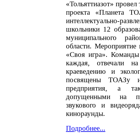
«Тольяттиазот» провел
проекта «Планета ТО
интеллектуально-развл
школьники 12 образов
муниципального рай
области. Мероприятие
«Своя игра». Команды
каждая, отвечали н
краеведению и эколо
посвящены ТОАЗу и
предприятия, а т
допущенными на пр
звукового и видеоря
кинораунды.
Подробнее...