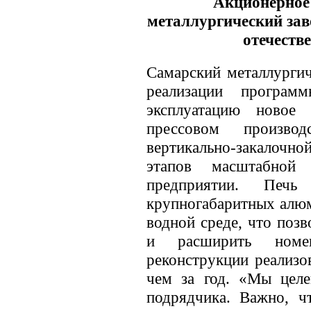
Акционерное
металлургический зав
отечеств
Самарский металлурги
реализации програм
эксплуатацию новое 
прессовом производ
вертикально-закалоч
этапов масштабной
предприятии. Печь
крупногабаритных алюм
водной среде, что поз
и расширить номен
реконструкции реализо
чем за год. «Мы целе
подрядчика. Важно, ч